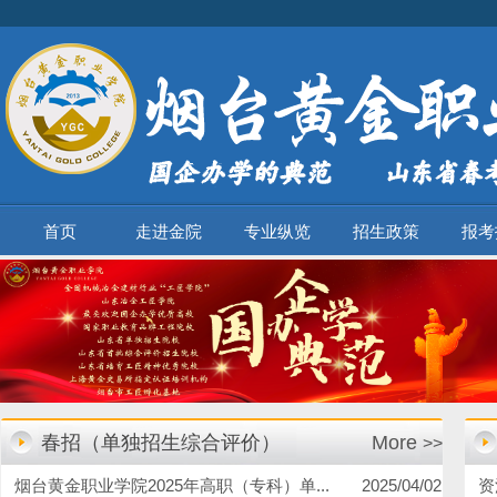
首页
走进金院
专业纵览
招生政策
报考
春招（单独招生综合评价）
More
>>
烟台黄金职业学院2025年高职（专科）单...
2025/04/02
资